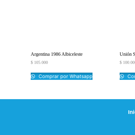
Argentina 1986 Albiceleste
Unión 
$
105.000
$
100.00
Comprar por Whatsapp
Com
In