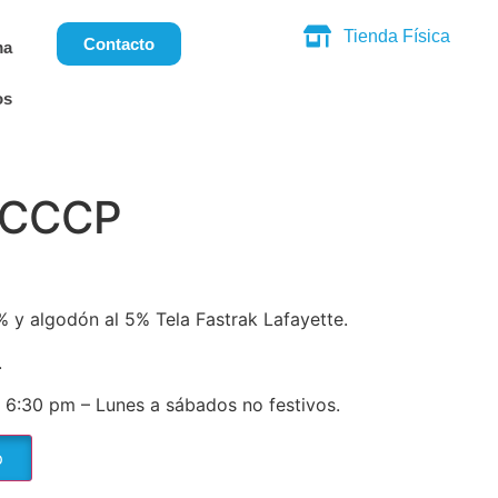
Tienda Física
Contacto
ma
os
 CCCP
5% y algodón al 5% Tela Fastrak Lafayette.
.
 6:30 pm – Lunes a sábados no festivos.
p