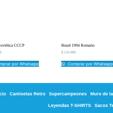
Soviética CCCP
Brasil 1994 Romario
0
$
110.000
prar por Whatsapp
Comprar por Whatsap
icio
Camisetas Retro
Supercampeones
Muro de l
Leyendas T-SHIRTS
Sacos T