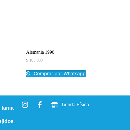
Alemania 1990
$
105.000
p
Comprar por Whatsapp
Tienda Física
a fama
ejidos