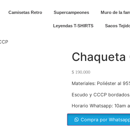
Camisetas Retro
Supercampeones
Muro de la fa
Leyendas T-SHIRTS
Sacos Tejid
CCP
Chaqueta
$
190.000
Materiales: Poliéster al 9
Escudo y CCCP bordados
Horario Whatsapp: 10am a
Compra por Whatsap