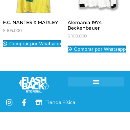
F.C. NANTES X MARLEY
Alemania 1974
Beckenbauer
$
105.000
$
100.000
Comprar por Whatsapp
Comprar por Whatsapp
Camisetas Retro
Leyendas T-SHIRTS
Tienda Física