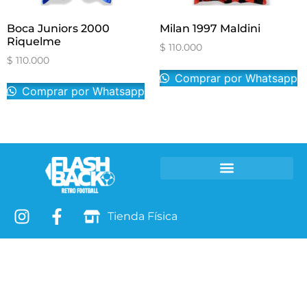
Boca Juniors 2000
Milan 1997 Maldini
Riquelme
$
110.000
$
110.000
Comprar por Whatsapp
Comprar por Whatsapp
Camisetas Retro
Leyendas T-SHIRTS
Tienda Física